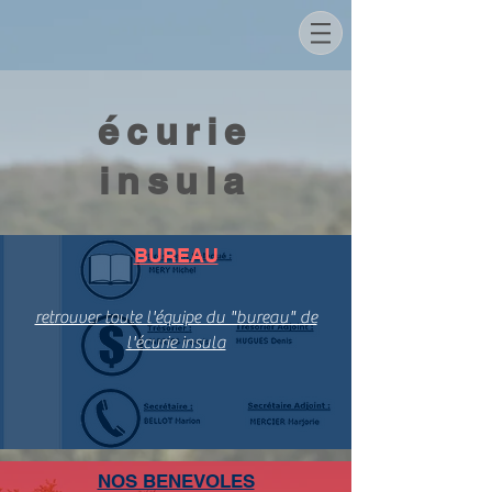
écurie
insula
BUREAU
retrouver toute l'équipe du "bureau" de
l'écurie insula
NOS BENEVOLES