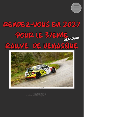
RENDEZ-VOUS EN 2027
POUR LE 37EME
REGIONAL
RALLYE DE VENASQUE
ecurie insula
rallyedevenasque